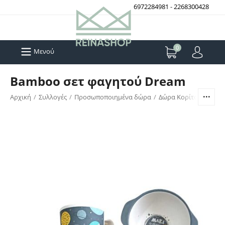
6972284981
-
2268300428
0
Μενού
Bamboo σετ φαγητού Dream
Αρχική
/
Συλλογές
/
Προσωποποιημένα δώρα
/
Δώρα Κορίτσι / Αγόρι