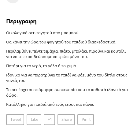
Περιγραφη
Οικολογικό σετ φαγητού από μπαμπού.
Θα κάνει την ώρα του φαγητού του παιδιού διασκεδαστική.
Περιλαμβάνει πέντε τεμάχια, πιάτο, μπολάκι, πιρούνι και κουτάλι
για να το εκπαιδεύσουμε να τρώει μόνο του.
Ποτήρι για το νερό, το γάλα ή το χυμό.
Ιδανικό για να παροτρύνει το παιδί να φάει μόνο του δίπλα στους
γονείς του.
Το σετ έρχεται σε όμορφη συσκευασία που το καθιστά ιδανικό για
δώρο.
Κατάλληλο για παιδιά από ενός έτους και πάνω.
Tweet
Like
+1
Share
Pin it