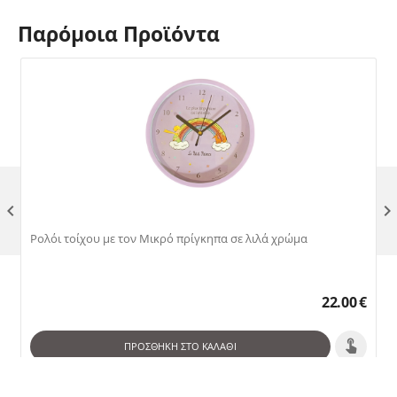
Παρόμοια Προϊόντα

Ρολόι τοίχου με τον Μικρό πρίγκηπα σε λιλά χρώμα
22.00
€
ΠΡΟΣΘΉΚΗ ΣΤΟ ΚΑΛΆΘΙ