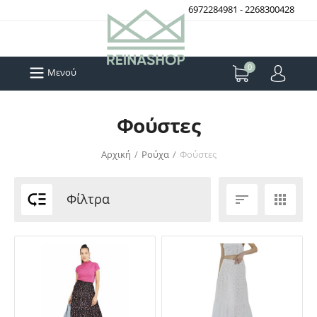
6972284981
-
2268300428
0
Μενού
Φούστες
Αρχική
/
Ρούχα
/
Φούστες

Φίλτρα

