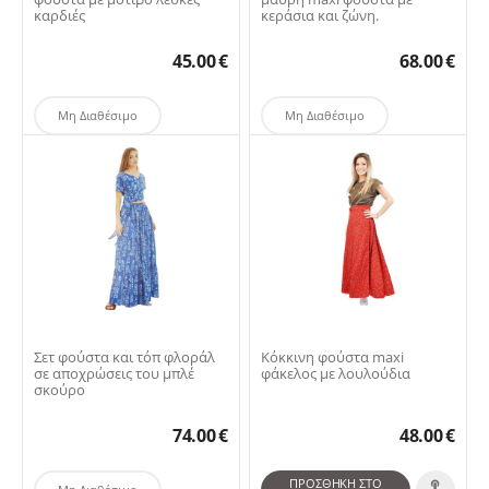
καρδιές
κεράσια και ζώνη.
45.00
€
68.00
€
Μη Διαθέσιμο
Μη Διαθέσιμο
Σετ φούστα και τόπ φλοράλ
Κόκκινη φούστα maxi
σε αποχρώσεις του μπλέ
φάκελος με λουλούδια
σκούρο
74.00
€
48.00
€
ΠΡΟΣΘΉΚΗ ΣΤΟ