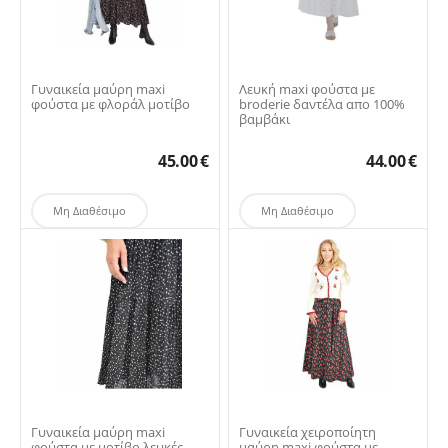
Γυναικεία μαύρη maxi
Λευκή maxi φούστα με
φούστα με φλοράλ μοτίβο
broderie δαντέλα απο 100%
βαμβάκι
45.00
€
44.00
€
Μη Διαθέσιμο
Μη Διαθέσιμο
Γυναικεία μαύρη maxi
​Γυναικεία χειροποίητη
φούστα με μοτίβο λευκές
μαύρη maxi φούστα με