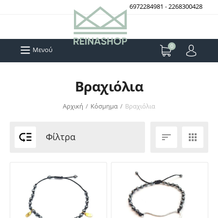
6972284981
-
2268300428
0
Μενού
Βραχιόλια
Αρχική
/
Κόσμημα
/
Βραχιόλια

Φίλτρα

